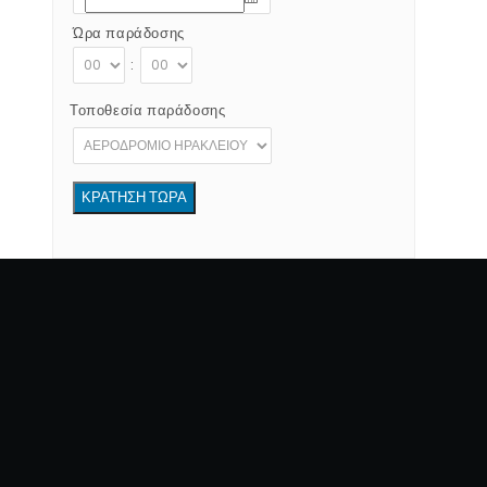
Ώρα παράδοσης
:
Τοποθεσία παράδοσης
Copyright © 2012 - 2026 Go Rent a Car All Right Reserved
Αριθός Άδειας Ε.Ο.Τ:1039E81000160401