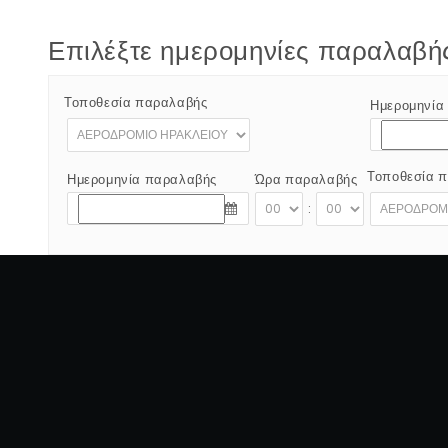
Επιλέξτε ημερομηνίες παραλαβή
Τοποθεσία παραλαβής
Ημερομηνία
Τοποθεσία 
Ημερομηνία παραλαβής
Ώρα παραλαβής
:
Copyright © 2012 - 2026 Go Rent a Car All Right Reserved
Αριθός Άδειας Ε.Ο.Τ:1039E81000160401