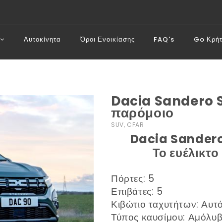
Αυτοκίνητα
Όροι Ενοικίασης
FAQ's
Go Κρή
Dacia Sandero
παρόμοιο
SUV, CFAR
Dacia Sandero
Το ευέλικτο
Πόρτες: 5
Επιβάτες: 5
Κιβώτιο ταχυτήτων: Αυτ
Τύπος καυσίμου: Αμόλυ