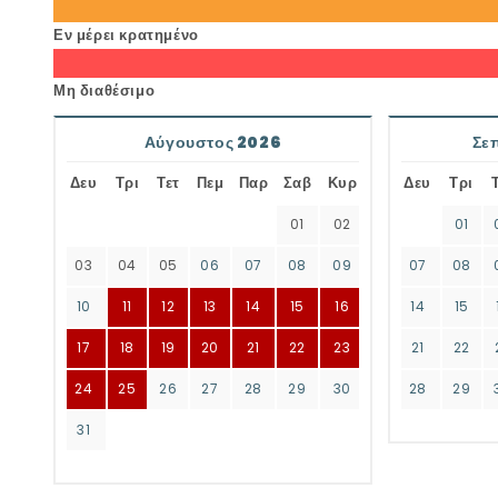
Εν μέρει κρατημένο
Μη διαθέσιμο
Αύγουστος 2026
Σε
Δευ
Τρι
Τετ
Πεμ
Παρ
Σαβ
Κυρ
Δευ
Τρι
01
02
01
03
04
05
06
07
08
09
07
08
10
11
12
13
14
15
16
14
15
17
18
19
20
21
22
23
21
22
24
25
26
27
28
29
30
28
29
31