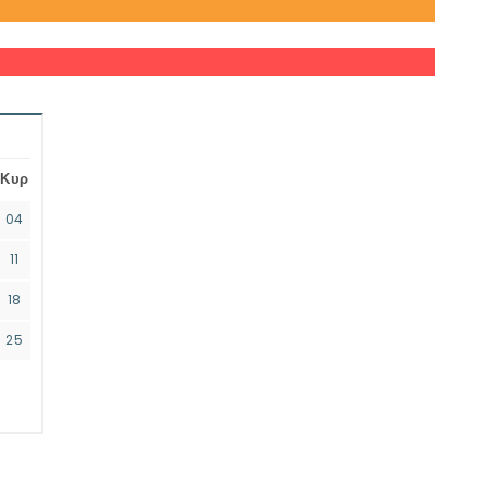
Κυρ
04
11
18
25