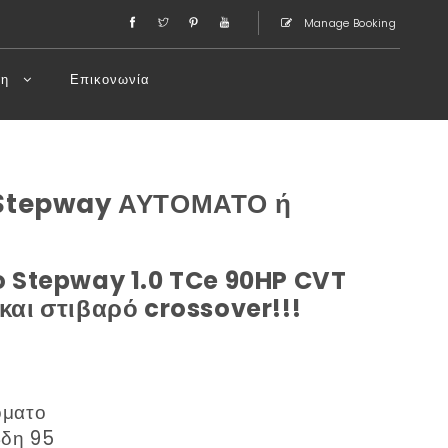
Manage Booking
τη
Επικονωνία
 Stepway ΑΥΤΟΜΑΤΟ ή
 Stepway 1.0 TCe 90HP CVT
 και στιβαρό crossover!!!
όματο
βδη 95