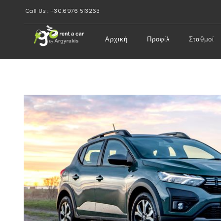
Call Us : +30.6976 513263
Αρχική
Προφίλ
Σταθμοί