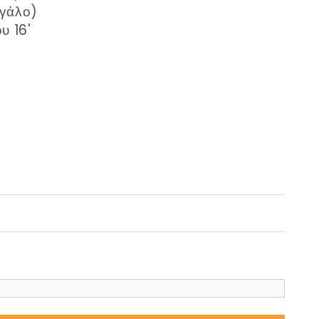
εγάλο)
υ 16'