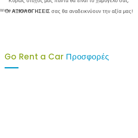
Κύρως στόχος μας πάντα θα είναι το χαμόγελο σας.
Write a review
Οι
ΑΞΙΟΛΟΓΗΣΕΙΣ
σας θα αναδεικνύουν την αξία μας!
Go Rent a Car
Προσφορές