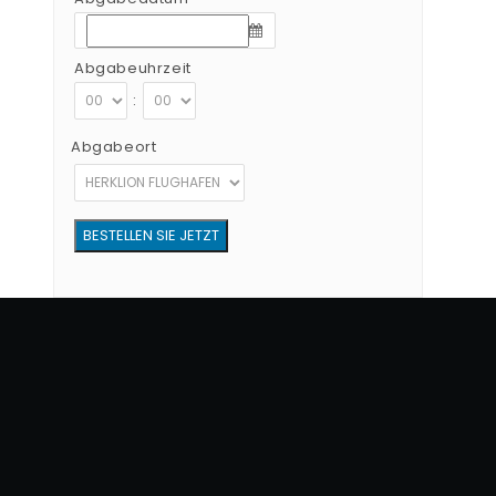
Abgabeuhrzeit
:
Abgabeort
Copyright © 2012 - 2026 Go Rent a Car Alle Rechte vorbehalten
G.N.T.O Lizenznummer:1039E81000160401