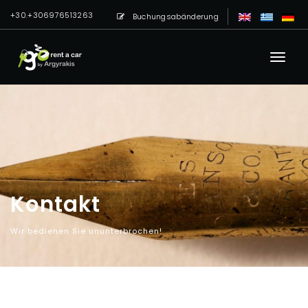
+30.+306976513263
Buchungsabänderung
Kontakt
Wir bedienen Sie ununterbrochen!