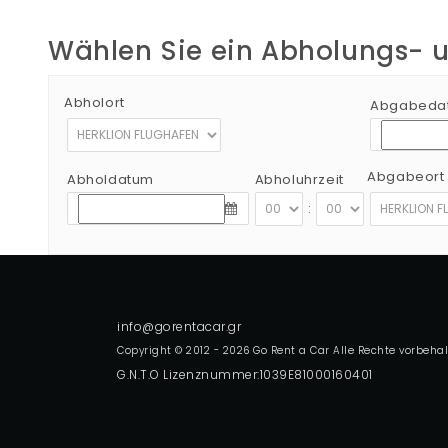
Wählen Sie ein Abholungs-
Abholort
Abgabeda
Abgabeort
Abholdatum
Abholuhrzeit
:
Copyright © 2012 - 2026 Go Rent a Car Alle Rechte vorbeha
G.N.T.O Lizenznummer:1039E81000160401