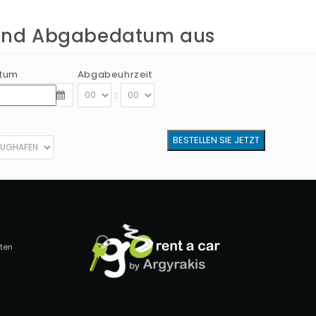
 und Abgabedatum aus
tum
Abgabeuhrzeit
:
lten