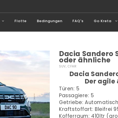
Flotte
Bedingungen
FAQ's
Go Kreta
Dacia Sandero
oder ähnliche
SUV, CFAR
Dacia Sandero
Der agile
Türen: 5
Passagiere: 5
Getriebe: Automatisc
Kraftstoffart: Bleifrei 9
Kofferraum: 410ltr (gr