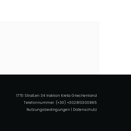
1770 Straßen 34 Iraklion Kreta Griechenland
Telefonnummer: (+30) +302810300865
Nutzungsbedingungen
|
Datenschutz