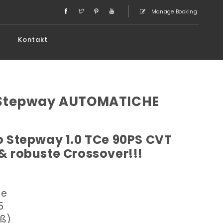
Manage Booking
Kontakt
 Stepway AUTOMATICHE
 Stepway 1.0 TCe 90PS CVT
 & robuste Crossover!!!
he
5
oß)