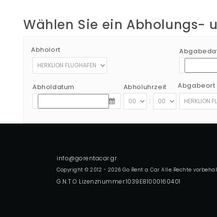
Wählen Sie ein Abholungs-
Abholort
Abgabeda
Abgabeort
Abholdatum
Abholuhrzeit
:
Copyright © 2012 - 2026 Go Rent a Car Alle Rechte vorbeha
G.N.T.O Lizenznummer:1039E81000160401