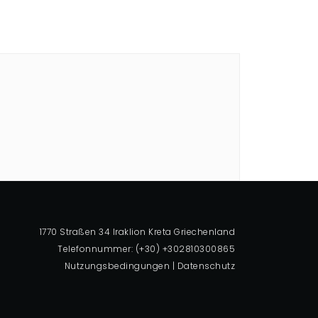
1770 Straßen 34 Iraklion Kreta Griechenland
Telefonnummer: (+30) +302810300865
Nutzungsbedingungen
|
Datenschutz