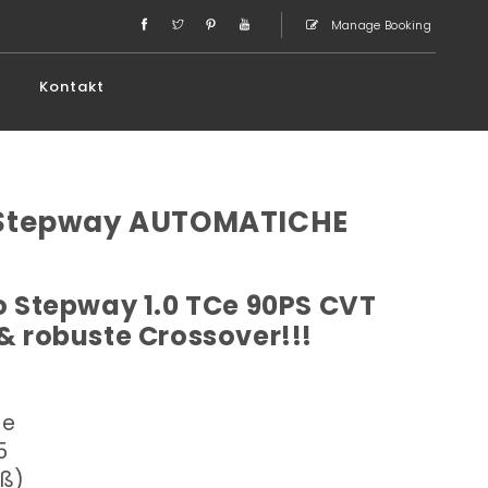
Manage Booking
Kontakt
 Stepway AUTOMATICHE
 Stepway 1.0 TCe 90PS CVT
 & robuste Crossover!!!
he
5
oß)