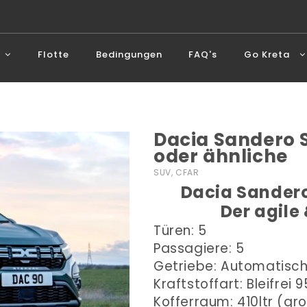
Flotte
Bedingungen
FAQ's
Go Kreta
Dacia Sandero
oder ähnliche
SUV, CFAR
Dacia Sandero
Der agile
Türen: 5
Passagiere: 5
Getriebe: Automatisc
Kraftstoffart: Bleifrei 9
Kofferraum: 410ltr (gr