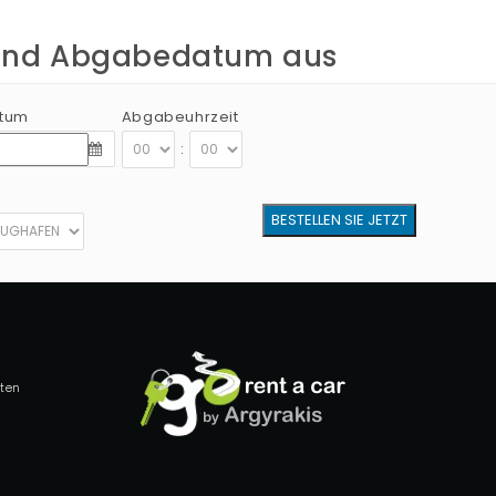
 und Abgabedatum aus
tum
Abgabeuhrzeit
:
lten