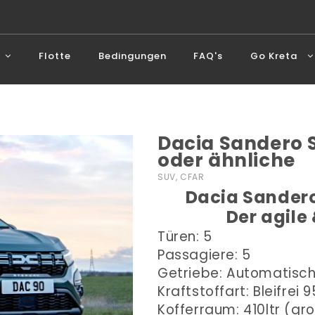
Flotte
Bedingungen
FAQ's
Go Kreta
Dacia Sandero
oder ähnliche
SUV, CFAR
Dacia Sandero
Der agile
Türen: 5
Passagiere: 5
Getriebe: Automatisc
Kraftstoffart: Bleifrei 9
Kofferraum: 410ltr (gr