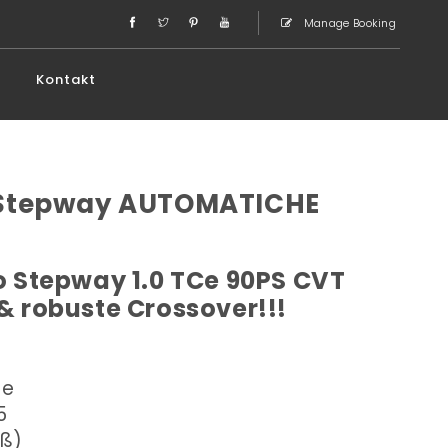
Manage Booking
Kontakt
 Stepway AUTOMATICHE
 Stepway 1.0 TCe 90PS CVT
 & robuste Crossover!!!
he
5
oß)