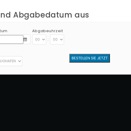
 und Abgabedatum aus
tum
Abgabeuhrzeit
:
lten